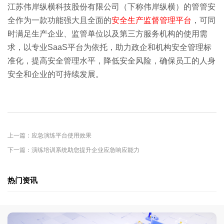
江苏伟岸纵横科技股份有限公司（下称伟岸纵横）的管管安
全作为一款功能强大且全面的
安全生产监督管理平台
，可同
时满足生产企业、监管单位以及第三方服务机构的使用需
求，以专业SaaS平台为依托，助力政企和机构安全管理标
准化，提高安全管理水平，降低安全风险，确保员工的人身
安全和企业的可持续发展。
上一篇：应急演练平台使用效果
下一篇：演练培训系统助您提升企业应急响应能力
热门资讯