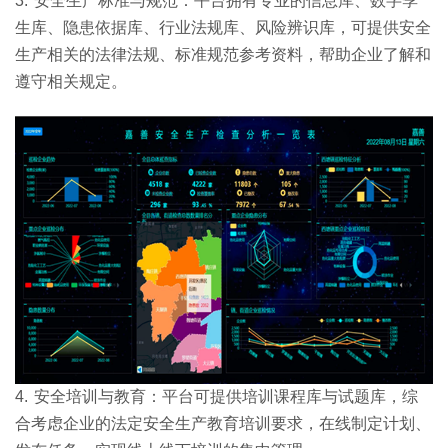
3.
安全生产标准与规范：平台拥有专业的信息库、数字孪
生库、隐患依据库、行业法规库、风险辨识库，可提供安全
生产相关的法律法规、标准规范参考资料，帮助企业了解和
遵守相关规定。
4.
安全培训与教育：平台可提供培训课程库与试题库，综
合考虑企业的法定安全生产教育培训要求，在线制定计划、