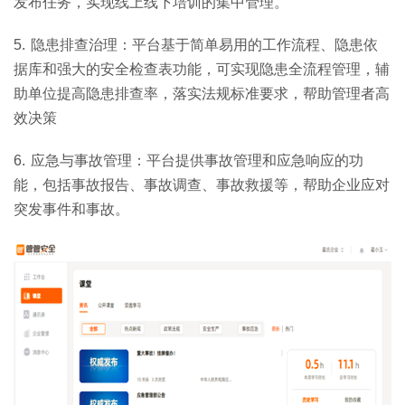
发布任务，实现线上线下培训的集中管理。
5.
隐患排查治理：平台基于简单易用的工作流程、隐患依
据库和强大的安全检查表功能，可实现隐患全流程管理，辅
助单位提高隐患排查率，落实法规标准要求，帮助管理者高
效决策
6.
应急与事故管理：平台提供事故管理和应急响应的功
能，包括事故报告、事故调查、事故救援等，帮助企业应对
突发事件和事故。