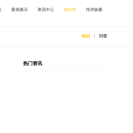
品
解决方案
案例展示
资讯中心
知识库
伟
知识
热门资讯
和体验。
培训方式和体