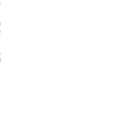
演练，提升演练
围。
模拟情境，参与
化资源可重复使
的操作演练，以
告，对演练培训