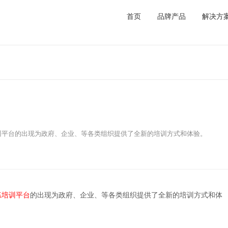
首页
品牌产
演练培训平台的出现为政府、企业、等各类组织提供了全新的培训方式
字化演练培训平台
的出现为政府、企业、等各类组织提供了全新的