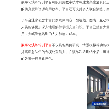
验。
数字化演练培训平台可以利用数字技术构建出高度
的仿真度和资源利用效率。平台还可支持多人联合
该平台通常包含丰富的多媒体内容，如视频、图表
人员能够更加深入地理解并掌握安全知识。平台已
用，大幅降低培训的人力和物力成本。
数字化演练培训平台
不仅具备案例研判、情景模拟
提高应急队伍的专项处置能力。在演练和培训结束
的效果进行量化评估。