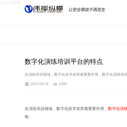
首页：
知识库
>
知识
>
数字化演练培训平台的特点
TEL 0411-88857007
数字化演练培训平台的特点
在演练培训领域，数字化技术发挥着重要作用，数字化
2023-08-24
2499
在演练培训领域，数字化技术发挥着重要作用，
数