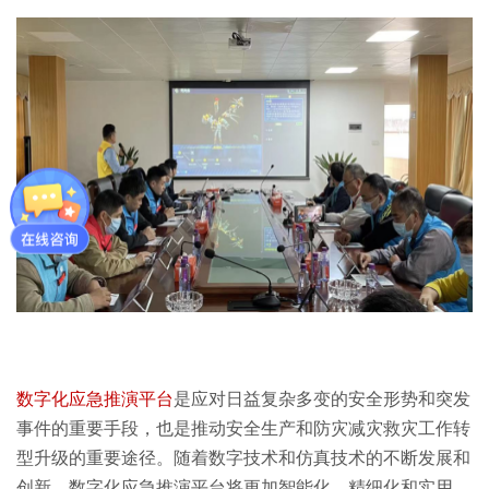
数字化应急推演平台
是应对日益复杂多变的安全形势和突发
事件的重要手段，也是推动安全生产和防灾减灾救灾工作转
型升级的重要途径。随着数字技术和仿真技术的不断发展和
创新，数字化应急推演平台将更加智能化、精细化和实用