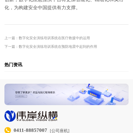
化，为构建安全中国提供有力支撑。
上一篇：数字化安全演练培训系统在医疗救援中的运用
下一篇：数字化安全演练培训系统在预防地震中起到的作用
热门资讯
0411-88857007
[公司座机]