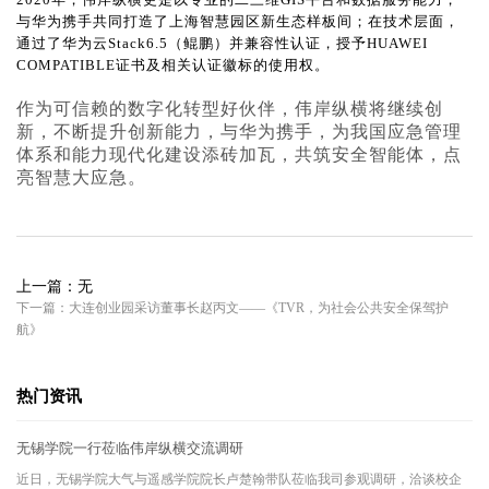
与华为携手共同打造了上海智慧园区新生态样板间；在技术层面，
通过了华为云Stack6.5（鲲鹏）并兼容性认证，授予HUAWEI
COMPATIBLE证书及相关认证徽标的使用权。
作为可信赖的数字化转型好伙伴，伟岸纵横将继续创
新，不断
提升创新能力，与华为携手，为我国应急管理
体系和能力现代化建设添砖加瓦，共筑安全智能体，点
亮智慧大应急。
上一篇：无
下一篇：大连创业园采访董事长赵丙文——《TVR，为社会公共安全保驾护
航》
热门资讯
无锡学院一行莅临伟岸纵横交流调研
近日，无锡学院大气与遥感学院院长卢楚翰带队莅临我司参观调研，洽谈校企