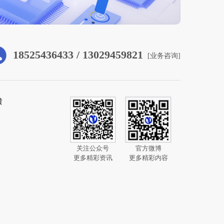
18525436433 / 13029459821
机]
[
伟岸纵横
公司简介
公司文化