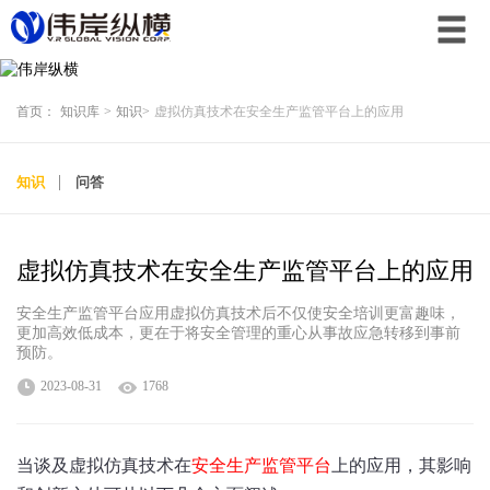
首页：
知识库
>
知识
>
虚拟仿真技术在安全生产监管平台上的应用
知识
问答
虚拟仿真技术在安全生产监管平台上的应用
安全生产监管平台应用虚拟仿真技术后不仅使安全培训更富趣味，
更加高效低成本，更在于将安全管理的重心从事故应急转移到事前
预防。
2023-08-31
1768
当谈及虚拟仿真技术在
安全生产监管平台
上的应用，其影响