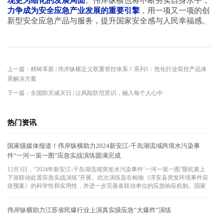
现更为细化的发展局面
。伟岸纵横也将不断夯实自身水平，
力争成为安全应急产业发展的重要引擎
，用一项又一项的创
新型安全应急产品与服务，提升国家安全感与人民幸福感。
上一篇：精铸革新 | 伟岸纵横定义双重管控体系！系列1：危化行业双控产品体
系解决方案
下一篇：全国防灾减灾日 | 让风险防范意识，融入每个人心中
热门资讯
国家级媒体报道！伟岸纵横助力2024新安江-千岛湖流域跨境水污染事
件“一河一策一图”应急实战演练圆满完成
12月3日，“2024年新安江-千岛湖流域突发水污染事件‘一河一策一图’暨杭黄上
下游联动处置应急实战演练”开展。此次演练旨在检验《淳安县突发环境事件应
急预案》的科学性和实用性，并进一步完善各联动单位的应急响应机制。国家
级媒体-《中国环境》特别报道了此次演练。
伟岸纵横助力江苏省民爆行业上演真实级应急“大爆炸”演练