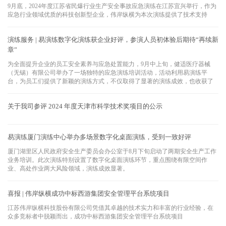
9月底，2024年度江苏省民爆行业生产安全事故应急演练在江苏宜兴举行，作为
应急行业领域优质的科技创新型企业，伟岸纵横为本次演练提供了技术支持
演练服务 | 易演练数字化演练获企业好评，参演人员初体验后期待“再续新
章”
为全面提升企业的员工安全素养与应急处置能力，9月中上旬，健适医疗器械
（无锡）有限公司举办了一场独特的应急演练培训活动，活动利用易演练平
台，为员工们提供了新颖的演练方式，不仅取得了显著的演练成效，也收获了
一众人员的好评。
关于我司参评 2024 年度天津市科学技术奖项目的公示
易演练厦门演练中心举办多场景数字化桌面演练，受到一致好评
厦门湖里区人民政府安全生产委员会办公室于8月下旬启动了两期安全生产工作
业务培训。此次演练特别设置了数字化桌面演练环节，重点围绕有限空间作
业、高处作业两大风险领域，演练成效显著。
喜报 | 伟岸纵横成功中标西游集团安全管理平台系统项目
江苏伟岸纵横科技股份有限公司凭借其卓越的技术实力和丰富的行业经验，在
众多竞标者中脱颖而出，成功中标西游集团安全管理平台系统项目