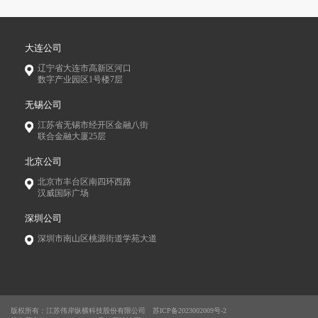
大连公司
辽宁省大连市高新区河口
数字产业园区1号楼7层
无锡公司
江苏省无锡市经开区金融八街
联合金融大厦25层
北京公司
北京市丰台区南四环西路
汉威国际广场
深圳公司
深圳市南山区桃源街道学苑大道
版权所有：江苏伟岸纵横科技股份有限公司
苏ICP备2023002009号-2