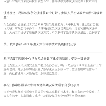
应急行业领域优质的科技创新型企业，伟岸纵横为本次演练提供了技术支持
演练服务 | 易演练数字化演练获企业好评，参演人员初体验后期待“再续新
章”
为全面提升企业的员工安全素养与应急处置能力，9月中上旬，健适医疗器械
（无锡）有限公司举办了一场独特的应急演练培训活动，活动利用易演练平
台，为员工们提供了新颖的演练方式，不仅取得了显著的演练成效，也收获了
一众人员的好评。
关于我司参评 2024 年度天津市科学技术奖项目的公示
易演练厦门演练中心举办多场景数字化桌面演练，受到一致好评
厦门湖里区人民政府安全生产委员会办公室于8月下旬启动了两期安全生产工作
业务培训。此次演练特别设置了数字化桌面演练环节，重点围绕有限空间作
业、高处作业两大风险领域，演练成效显著。
喜报 | 伟岸纵横成功中标西游集团安全管理平台系统项目
江苏伟岸纵横科技股份有限公司凭借其卓越的技术实力和丰富的行业经验，在
众多竞标者中脱颖而出，成功中标西游集团安全管理平台系统项目