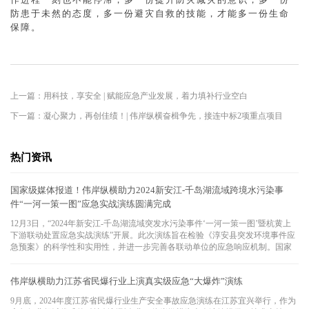
防患于未然的态度，多一份避灾自救的技能，才能多一份生命
保障。
上一篇：用科技，享安全 | 赋能应急产业发展，着力填补行业空白
下一篇：凝心聚力，再创佳绩！| 伟岸纵横奋楫争先，接连中标2项重点项目
热门资讯
国家级媒体报道！伟岸纵横助力2024新安江-千岛湖流域跨境水污染事
件“一河一策一图”应急实战演练圆满完成
12月3日，“2024年新安江-千岛湖流域突发水污染事件‘一河一策一图’暨杭黄上
下游联动处置应急实战演练”开展。此次演练旨在检验《淳安县突发环境事件应
急预案》的科学性和实用性，并进一步完善各联动单位的应急响应机制。国家
级媒体-《中国环境》特别报道了此次演练。
伟岸纵横助力江苏省民爆行业上演真实级应急“大爆炸”演练
9月底，2024年度江苏省民爆行业生产安全事故应急演练在江苏宜兴举行，作为